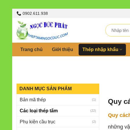
Skip
0902.611.938
to
content
Tìm
kiếm:
Trang chủ
Giới thiệu
Thép nhập khẩu
DANH MỤC SẢN PHẨM
Bản mã thép
Quy cá
(1)
Các loại thép tấm
(22)
Quy cách
Phụ kiện cầu trục
(2)
những vật