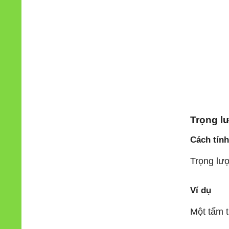
Trọng l
Cách tính
Trọng l
ư
ợ
Ví dụ
Một tấm 