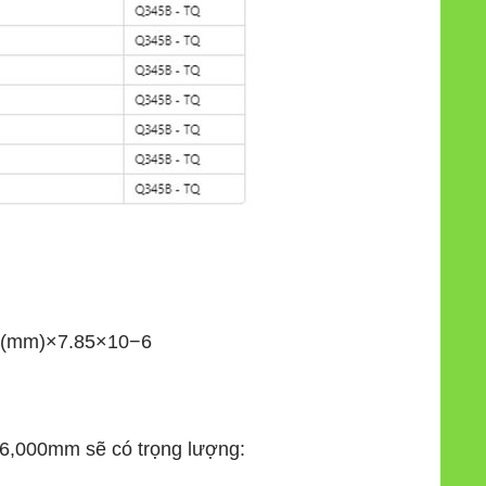
 (mm)
×
7.85
×
1
0
−6
 6,000mm sẽ có trọng lượng: