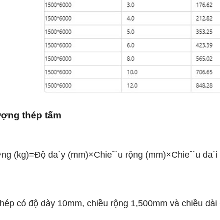
ượng thép tấm
ng (kg)
=
Đ
ộ d
a
ˋ
y (mm)
×
Chi
e
ˆ
ˋ
u rộng (mm)
×
Chi
e
ˆ
ˋ
u d
a
ˋ
i
thép có độ dày 10mm, chiều rộng 1,500mm và chiều dài