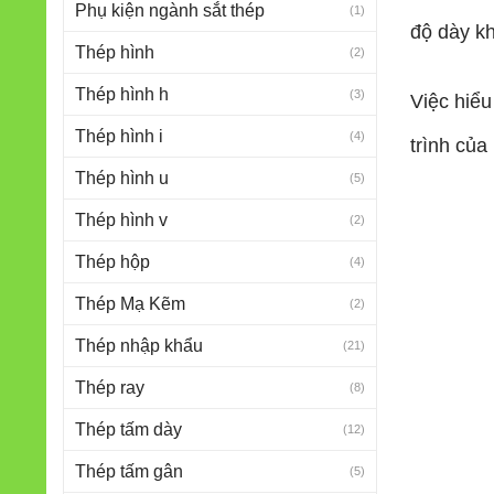
Phụ kiện ngành sắt thép
(1)
độ dày kh
Thép hình
(2)
Thép hình h
(3)
Việc hiểu
Thép hình i
(4)
trình của
Thép hình u
(5)
Thép hình v
(2)
Thép hộp
(4)
Thép Mạ Kẽm
(2)
Thép nhập khẩu
(21)
Thép ray
(8)
Thép tấm dày
(12)
Thép tấm gân
(5)