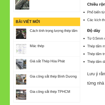
Chiều rộ
Phổ biến t
Các kích t
BÀI VIẾT MỚI
Độ dày
Cách tính trọng lượng thép tấm
Từ 0.5mm 
Mác thép
Thép tấm m
Thép tấm t
Giá sắt Thép Hòa Phát
Thép tấm d
Lưu ý rằn
Gia công sắt thép Bình Dương
từng nhà
Gia công sắt thép TPHCM