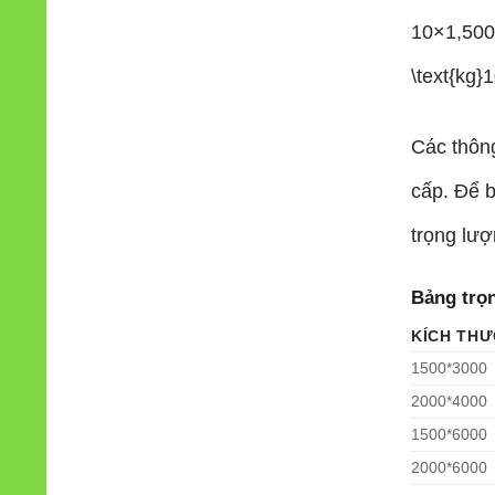
10×1,500×
\text{kg}
1
Các thông
cấp. Để b
trọng lượ
Bảng trọ
KÍCH THƯ
1500*3000
2000*4000
1500*6000
2000*6000