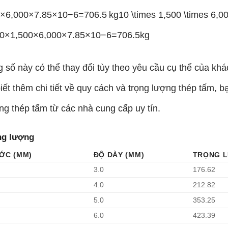
6,000×7.85×10−6=706.5 kg10 \times 1,500 \times 6,000 \
0
×
1
,
500
×
6
,
000
×
7.85
×
1
0
−6
=
706.5
kg
 số này có thể thay đổi tùy theo yêu cầu cụ thể của kh
iết thêm chi tiết về quy cách và trọng lượng thép tấm, 
ng thép tấm từ các nhà cung cấp uy tín.
ng lượng
ỚC (MM)
ĐỘ DÀY (MM)
TRỌNG L
3.0
176.62
4.0
212.82
5.0
353.25
6.0
423.39