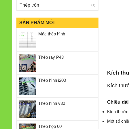
Thép tròn
(1)
SẢN PHẨM MỚI
Mác thép hình
Thép ray P43
Kích th
Thép hình i200
Kích thướ
Chiều dài
Thép hình v30
Kích thước
Một số chiề
Thép hộp 60