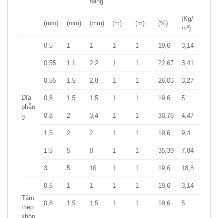
hàng
(Kg/
(mm)
(mm)
(mm)
(m)
(m)
(%)
m²)
0,5
1
1
1
1
19,6
3,14
0,55
1.1
2.2
1
1
22,67
3,41
0,55
1,5
2,8
1
1
26,03
3,27
Đĩa
0,8
1,5
1,5
1
1
19,6
5
phẳn
0,8
2
3,4
1
1
30,78
4,47
g
1,5
2
2
1
1
19,6
9,4
1,5
5
8
1
1
35,39
7,84
3
5
16
1
1
19,6
18,8
0,5
1
1
1
1
19,6
3,14
Tấm
0,8
1,5
1,5
1
1
19,6
5
thép
khôn