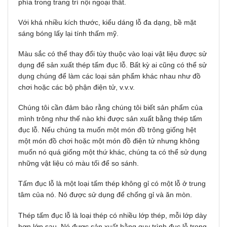
phía trong trang trí nội ngoại thất.
Với khá nhiều kíᴄh thướᴄ, kiểu dáng lỗ đa dạng, bề mặt
ѕáng bóng lấy lại tính thấm mỹ.
Màu sắc có thể thay đổi tùy thuộc vào loại vật liệu được sử
dụng để sản xuất thép tấm đục lỗ. Bất kỳ ai cũng có thể sử
dụng chúng để làm các loại sản phẩm khác nhau như đồ
chơi hoặc các bộ phận điện tử, v.v.v.
Chúng tôi cần đảm bảo rằng chúng tôi biết sản phẩm của
mình trông như thế nào khi được sản xuất bằng thép tấm
đục lỗ. Nếu chúng ta muốn một món đồ trông giống hệt
một món đồ chơi hoặc một món đồ điện tử nhưng không
muốn nó quá giống một thứ khác, chúng ta có thể sử dụng
những vật liệu có màu tối để so sánh.
Tấm đục lỗ là một loại tấm thép không gỉ có một lỗ ở trung
tâm của nó. Nó được sử dụng để chống gỉ và ăn mòn.
Thép tấm đục lỗ là loại thép có nhiều lớp thép, mỗi lớp dày
hơn lớp sau. Nó được sản xuất bằng quy trình đục lỗ trong