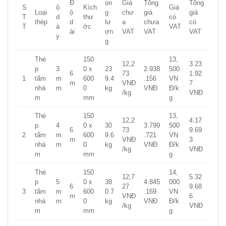
Đ
ọn
Giá
Tổng
Tổng
S
ộ
Kích
Giá
Loại
ộ
g
chư
giá
giá
T
d
thư
có
thép
d
lư
a
chưa
có
T
à
ớc
VAT
ài
ợn
VAT
VAT
VAT
y
g
Thé
150
13,
12,2
3.23
p
3
0 x
23
2.938
500
6
73
1.92
1
tấm
m
600
9.4
.156
VN
m
VNĐ
7
nhá
m
0
kg
VNĐ
Đ/k
/kg
VNĐ
m
mm
g
Thé
150
13,
12,2
4.17
p
4
0 x
30
3.799
500
6
73
9.69
2
tấm
m
600
9.6
.721
VN
m
VNĐ
3
nhá
m
0
kg
VNĐ
Đ/k
/kg
VNĐ
m
mm
g
Thé
150
14,
12,7
5.32
p
5
0 x
38
4.845
000
6
27
9.68
3
tấm
m
600
0.7
.169
VN
m
VNĐ
6
nhá
m
0
kg
VNĐ
Đ/k
/kg
VNĐ
m
mm
g